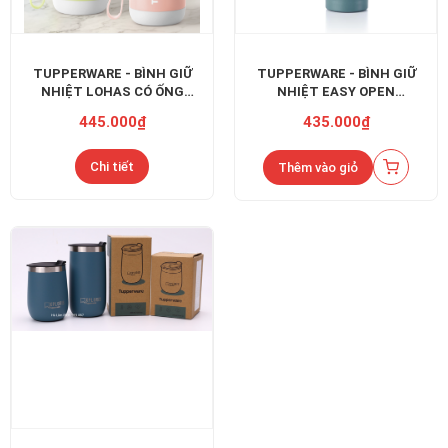
TUPPERWARE - BÌNH GIỮ
TUPPERWARE - BÌNH GIỮ
NHIỆT LOHAS CÓ ỐNG
NHIỆT EASY OPEN
HÚT 330ML
BRIGHTON 430ML
445.000₫
435.000₫
Chi tiết
Thêm vào giỏ