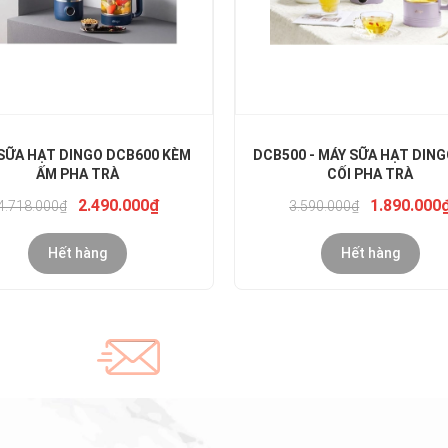
SỮA HẠT DINGO DCB600 KÈM
DCB500 - MÁY SỮA HẠT DIN
ẤM PHA TRÀ
CỐI PHA TRÀ
2.490.000₫
1.890.000
4.718.000₫
3.590.000₫
Hết hàng
Hết hàng