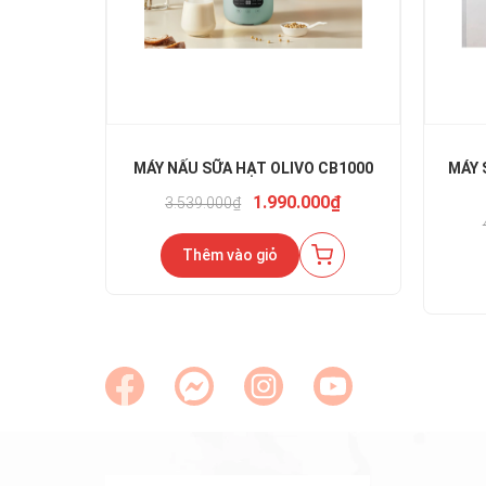
MÁY NẤU SỮA HẠT OLIVO CB1000
MÁY 
1.990.000₫
3.539.000₫
Thêm vào giỏ