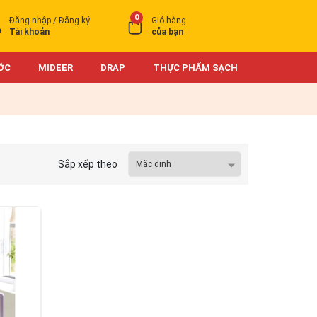
0
Đăng nhập / Đăng ký
Giỏ hàng
Tài khoản
của bạn
ỚC
MIDEER
DRAP
THỰC PHẨM SẠCH
Sắp xếp theo