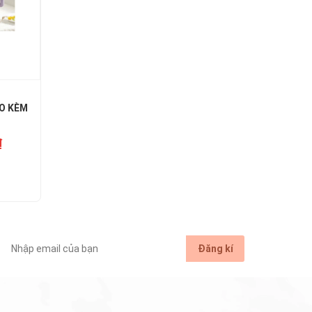
GO KÈM
₫
Đăng kí