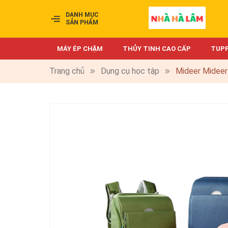
DANH MỤC
SẢN PHẨM
MÁY ÉP CHẬM
THỦY TINH CAO CẤP
TUP
Trang chủ
Dụng cụ học tập
Mideer Mideer