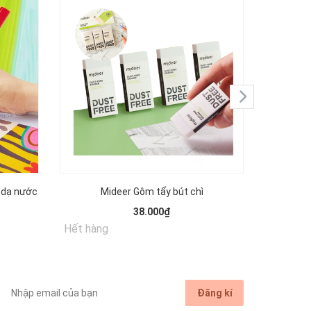
 dạ nước
Mideer Gôm tẩy bút chì
Mideer Bút chì màu cao cấp Vibrant
38.000₫
Hết hàng
Chi tiết
Đăng kí