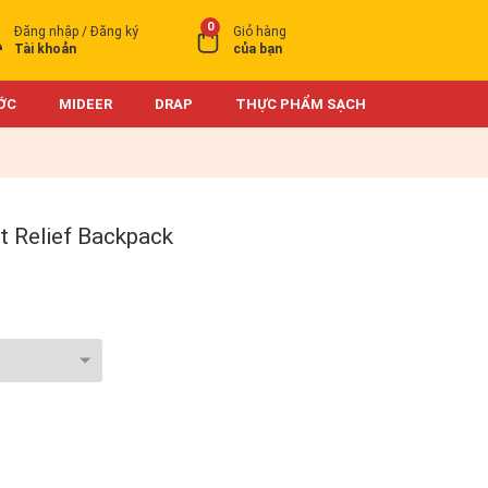
0
Đăng nhập / Đăng ký
Giỏ hàng
Tài khoản
của bạn
ỚC
MIDEER
DRAP
THỰC PHẨM SẠCH
t Relief Backpack